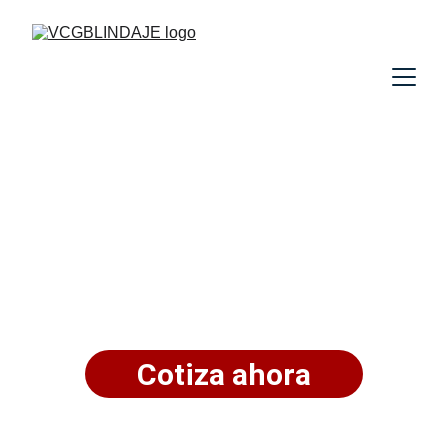
Blindaje 
Automotriz
La mejor protección en Ecuador
Cotiza ahora
¿Por qué elegirnos?