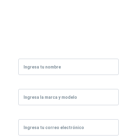
blindaje
Quiero blindar mi 
vehículo
Nombre
Vehículo*
Correo electrónico*