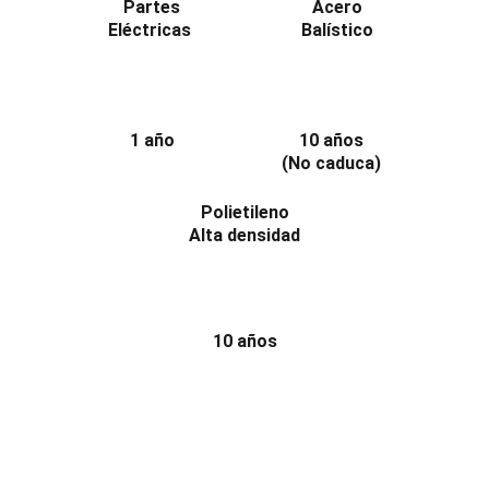
Partes
Acero
Eléctricas 
Balístico
1 año
10 años
(No caduca)
Polietileno
Alta densidad
10 años
¡Contáctanos por WhatsApp 
y asegura tu tranquilidad hoy!