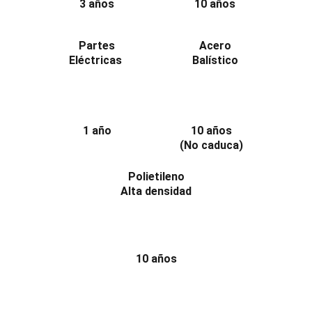
3 años
10 años
Partes
Acero
Eléctricas 
Balístico
1 año
10 años
(No caduca)
Polietileno
Alta densidad
10 años
¡Contáctanos por WhatsApp 