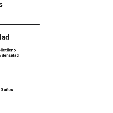
s
dad
lietileno
a densidad
10 años