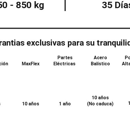
50 - 850 kg
35 Día
rantias exclusivas para su tranquili
Partes
Acero
Po
ción
MaxFlex
Eléctricas 
Balístico
Alt
10 años
s
10 años
1 año
(No caduca)