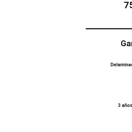
7
Ga
Delamina
3 año