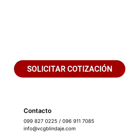
 por WhatsApp y asegura tu tran
Solicita tu cotización personalizada
SOLICITAR COTIZACIÓN
Contacto
099 827 0225 / 096 911 7085
info@vcgblindaje.com