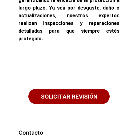
garantizando la eficacia de la protección a
largo plazo. Ya sea por desgaste, daño o
actualizaciones, nuestros expertos
realizan inspecciones y reparaciones
detalladas para que siempre estés
protegido.
¡Contáctanos por WhatsApp 
y asegura tu tranquilidad hoy!
Solicita una revisión o mantenimiento 
SOLICITAR REVISIÓN
Contacto